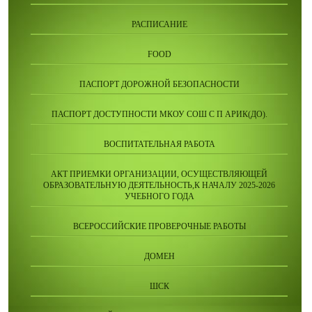
РАСПИСАНИЕ
FOOD
ПАСПОРТ ДОРОЖНОЙ БЕЗОПАСНОСТИ
ПАСПОРТ ДОСТУПНОСТИ МКОУ СОШ С П АРИК(ДО).
ВОСПИТАТЕЛЬНАЯ РАБОТА
АКТ ПРИЕМКИ ОРГАНИЗАЦИИ, ОСУЩЕСТВЛЯЮЩЕЙ
ОБРАЗОВАТЕЛЬНУЮ ДЕЯТЕЛЬНОСТЬ,К НАЧАЛУ 2025-2026
УЧЕБНОГО ГОДА
ВСЕРОССИЙСКИЕ ПРОВЕРОЧНЫЕ РАБОТЫ
ДОМЕН
ШСК