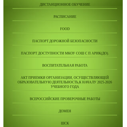
ДИСТАНЦИОННОЕ ОБУЧЕНИЕ
РАСПИСАНИЕ
FOOD
ПАСПОРТ ДОРОЖНОЙ БЕЗОПАСНОСТИ
ПАСПОРТ ДОСТУПНОСТИ МКОУ СОШ С П АРИК(ДО).
ВОСПИТАТЕЛЬНАЯ РАБОТА
АКТ ПРИЕМКИ ОРГАНИЗАЦИИ, ОСУЩЕСТВЛЯЮЩЕЙ
ОБРАЗОВАТЕЛЬНУЮ ДЕЯТЕЛЬНОСТЬ,К НАЧАЛУ 2025-2026
УЧЕБНОГО ГОДА
ВСЕРОССИЙСКИЕ ПРОВЕРОЧНЫЕ РАБОТЫ
ДОМЕН
ШСК