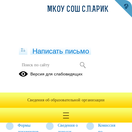
МКОУ СОШ С.П.АРИК
Написать письмо
Противодействие коррупции
Версия для слабовидящих
Нормативные
Антикоррупционная
Методические
правовые и
экспертиза
материалы
иные акты в
Сведения об образовательной организации
сфере
противодействия
коррупции
Формы
Сведения о
Комиссия
документов,
доходах,
по