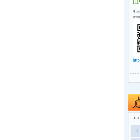
П
Что
испо
http
пн
1