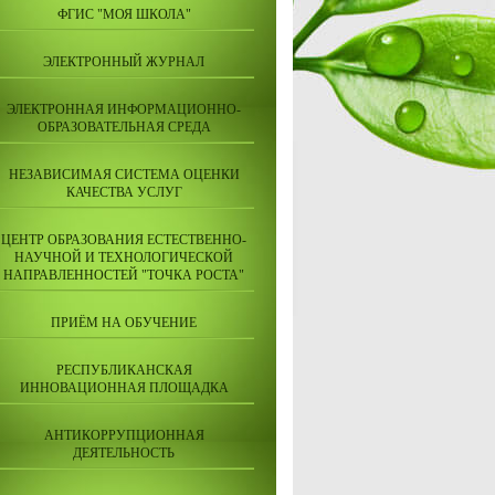
ФГИС "МОЯ ШКОЛА"
ЭЛЕКТРОННЫЙ ЖУРНАЛ
ЭЛЕКТРОННАЯ ИНФОРМАЦИОННО-
ОБРАЗОВАТЕЛЬНАЯ СРЕДА
НЕЗАВИСИМАЯ СИСТЕМА ОЦЕНКИ
КАЧЕСТВА УСЛУГ
ЦЕНТР ОБРАЗОВАНИЯ ЕСТЕСТВЕННО-
НАУЧНОЙ И ТЕХНОЛОГИЧЕСКОЙ
НАПРАВЛЕННОСТЕЙ "ТОЧКА РОСТА"
ПРИЁМ НА ОБУЧЕНИЕ
РЕСПУБЛИКАНСКАЯ
ИННОВАЦИОННАЯ ПЛОЩАДКА
АНТИКОРРУПЦИОННАЯ
ДЕЯТЕЛЬНОСТЬ