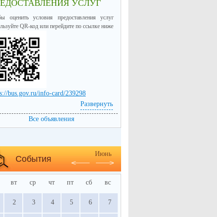
РЕДОСТАВЛЕНИЯ УСЛУГ
бы оценить условия предоставления услуг
льзуйте QR-код или перейдите по ссылке ниже
s://bus.gov.ru/info-card/239298
Развернуть
Все объявления
Июнь
События
вт
ср
чт
пт
сб
вс
2
3
4
5
6
7