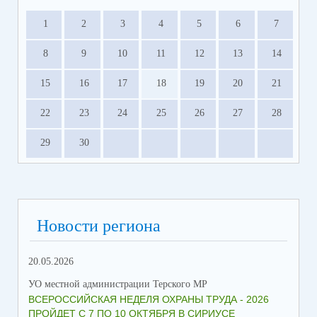
1
2
3
4
5
6
7
8
9
10
11
12
13
14
15
16
17
18
19
20
21
22
23
24
25
26
27
28
29
30
Новости региона
20.05.2026
09.
УО местной администрации Терского МР
УО 
ВСЕРОССИЙСКАЯ НЕДЕЛЯ ОХРАНЫ ТРУДА - 2026
«Б
ПРОЙДЕТ С 7 ПО 10 ОКТЯБРЯ В СИРИУСЕ