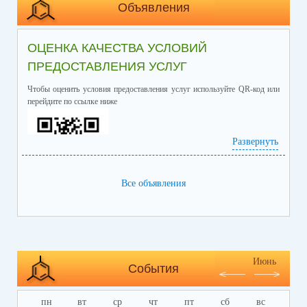
Объявления
ОЦЕНКА КАЧЕСТВА УСЛОВИЙ
ПРЕДОСТАВЛЕНИЯ УСЛУГ
Чтобы оценить условия предоставления услуг используйте QR-код или
перейдите по ссылке ниже
Развернуть
Все объявления
https://bus.gov.ru/info-card/239298
Июнь
События
пн
вт
ср
чт
пт
сб
вс