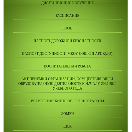
ДИСТАНЦИОННОЕ ОБУЧЕНИЕ
РАСПИСАНИЕ
FOOD
ПАСПОРТ ДОРОЖНОЙ БЕЗОПАСНОСТИ
ПАСПОРТ ДОСТУПНОСТИ МКОУ СОШ С П АРИК(ДО).
ВОСПИТАТЕЛЬНАЯ РАБОТА
АКТ ПРИЕМКИ ОРГАНИЗАЦИИ, ОСУЩЕСТВЛЯЮЩЕЙ
ОБРАЗОВАТЕЛЬНУЮ ДЕЯТЕЛЬНОСТЬ,К НАЧАЛУ 2025-2026
УЧЕБНОГО ГОДА
ВСЕРОССИЙСКИЕ ПРОВЕРОЧНЫЕ РАБОТЫ
ДОМЕН
ШСК