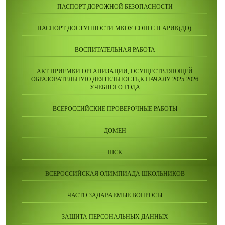
ПАСПОРТ ДОРОЖНОЙ БЕЗОПАСНОСТИ
ПАСПОРТ ДОСТУПНОСТИ МКОУ СОШ С П АРИК(ДО).
ВОСПИТАТЕЛЬНАЯ РАБОТА
АКТ ПРИЕМКИ ОРГАНИЗАЦИИ, ОСУЩЕСТВЛЯЮЩЕЙ
ОБРАЗОВАТЕЛЬНУЮ ДЕЯТЕЛЬНОСТЬ,К НАЧАЛУ 2025-2026
УЧЕБНОГО ГОДА
ВСЕРОССИЙСКИЕ ПРОВЕРОЧНЫЕ РАБОТЫ
ДОМЕН
ШСК
ВСЕРОССИЙСКАЯ ОЛИМПИАДА ШКОЛЬНИКОВ
ЧАСТО ЗАДАВАЕМЫЕ ВОПРОСЫ
ЗАЩИТА ПЕРСОНАЛЬНЫХ ДАННЫХ