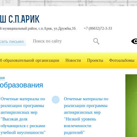
Ш С.П.АРИК
й муниципальный район, с.п.Арик, ул.Дружбы,16.
+7 (86632)72-3-33
сать письмо
б образовательной организации
Новости
Проекты
Фотоальбомы
ния
образования
Отчетные материалы по
Отчетные материалы по
реализации программы
реализации программы
антикризисных мер
антикризисных мер
"Высокая доля
"Низкий уровень
обучающихся с рисками
вовлеченности
учебной неуспешности"
родителей"