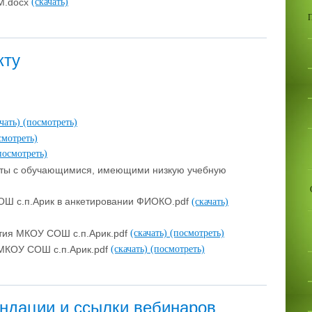
М.docx
(скачать)
кту
ачать)
(посмотреть)
смотреть)
посмотреть)
ты с обучающимися, имеющими низкую учебную
Ш с.п.Арик в анкетировании ФИОКО.pdf
(скачать)
тия МКОУ СОШ с.п.Арик.pdf
(скачать)
(посмотреть)
МКОУ СОШ с.п.Арик.pdf
(скачать)
(посмотреть)
ндации и ссылки вебинаров