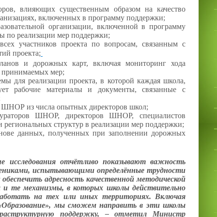
оров, влияющих существенным образом на качество
ганизациях, включенных в программу поддержки;
разовательной организации, включенной в программу
ы по реализации мер поддержки;
 всех участников проекта по вопросам, связанным с
ий проекта;
ланов и дорожных карт, включая мониторинг хода
и принимаемых мер;
мы для реализации проекта, в которой каждая школа,
ует рабочие материалы и документы, связанные с
;
 ШНОР из числа опытных директоров школ;
 кураторов ШНОР, директоров ШНОР, специалистов
и региональных структур в реализации мер поддержки;
снове данных, полученных при заполнении дорожных
ие исследования отчётливо показывают важность
чениками, испытывающими определённые трудности
м обеспечить адресность качественной методической
 и те механизмы, в которых школы действительно
аботать на тех или иных территориях. Включая
«Образование», мы сможем направить в эти школы
фраструктурную поддержку, – отметил Министр