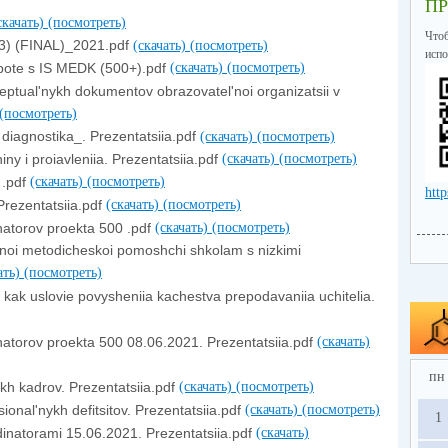
П
скачать)
(посмотреть)
Что
3) (FINAL)_2021.pdf
(скачать)
(посмотреть)
испо
bote s IS MEDK (500+).pdf
(скачать)
(посмотреть)
ptual'nykh dokumentov obrazovatel'noi organizatsii v
(посмотреть)
 diagnostika_. Prezentatsiia.pdf
(скачать)
(посмотреть)
iny i proiavleniia. Prezentatsiia.pdf
(скачать)
(посмотреть)
 .pdf
(скачать)
(посмотреть)
http
Prezentatsiia.pdf
(скачать)
(посмотреть)
natorov proekta 500 .pdf
(скачать)
(посмотреть)
esnoi metodicheskoi pomoshchi shkolam s nizkimi
ать)
(посмотреть)
kak uslovie povysheniia kachestva prepodavaniia uchitelia.
atorov proekta 500 08.06.2021. Prezentatsiia.pdf
(скачать)
пн
kh kadrov. Prezentatsiia.pdf
(скачать)
(посмотреть)
ional'nykh defitsitov. Prezentatsiia.pdf
(скачать)
(посмотреть)
1
inatorami 15.06.2021. Prezentatsiia.pdf
(скачать)