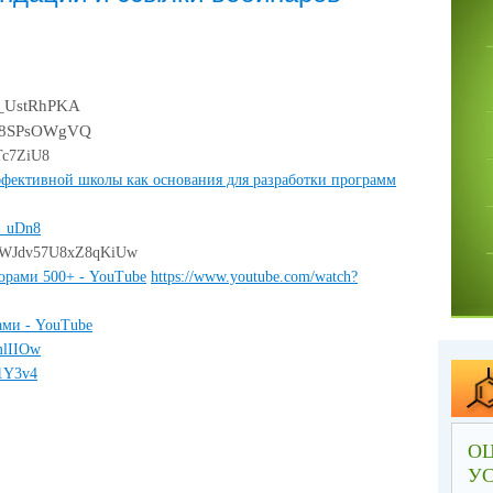
7_UstRhPKA
Gv8SPsOWgVQ
bTc7ZiU8
фективной школы как основания для разработки программ
b_uDn8
9ATWJdv57U8xZ8qKiUw
орами 500+ - YouTube
https://www.youtube.com/watch?
ами - YouTube
mlIIOw
f1Y3v4
ОЦ
У