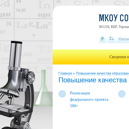
МКОУ СО
361218, КБР, Терски
Напи
Сведения о
Главная
»
Повышение качества образова
Повышение качества 
Реализация
федерального проекта
500+