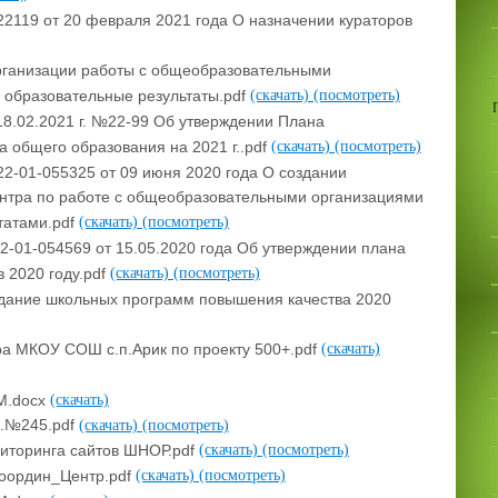
119 от 20 февраля 2021 года О назначении кураторов
рганизации работы с общеобразовательными
 образовательные результаты.pdf
(скачать)
(посмотреть)
8.02.2021 г. №22-99 Об утверждении Плана
 общего образования на 2021 г..pdf
(скачать)
(посмотреть)
-01-055325 от 09 июня 2020 года О создании
ентра по работе с общеобразовательными организациями
татами.pdf
(скачать)
(посмотреть)
01-054569 от 15.05.2020 года Об утверждении плана
 2020 году.pdf
(скачать)
(посмотреть)
дание школьных программ повышения качества 2020
ра МКОУ СОШ с.п.Арик по проекту 500+.pdf
(скачать)
М.docx
(скачать)
х.№245.pdf
(скачать)
(посмотреть)
иторинга сайтов ШНОР.pdf
(скачать)
(посмотреть)
Координ_Центр.pdf
(скачать)
(посмотреть)