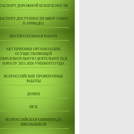
ПАСПОРТ ДОРОЖНОЙ БЕЗОПАСНОСТИ
ПАСПОРТ ДОСТУПНОСТИ МКОУ СОШ С
П АРИК(ДО).
ВОСПИТАТЕЛЬНАЯ РАБОТА
АКТ ПРИЕМКИ ОРГАНИЗАЦИИ,
ОСУЩЕСТВЛЯЮЩЕЙ
ОБРАЗОВАТЕЛЬНУЮ ДЕЯТЕЛЬНОСТЬ,К
НАЧАЛУ 2025-2026 УЧЕБНОГО ГОДА
ВСЕРОССИЙСКИЕ ПРОВЕРОЧНЫЕ
РАБОТЫ
ДОМЕН
ШСК
ВСЕРОССИЙСКАЯ ОЛИМПИАДА
ШКОЛЬНИКОВ