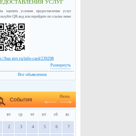
РЕДОСТАВЛЕНИЯ УСЛУГ
бы оценить условия предоставления услуг
льзуйте QR-код или перейдите по ссылке ниже
s://bus.gov.ru/info-card/239298
Развернуть
Все объявления
Июнь
События
вт
ср
чт
пт
сб
вс
2
3
4
5
6
7