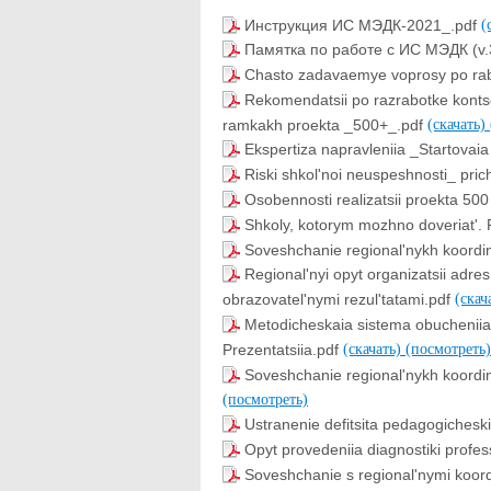
Инструкция ИС МЭДК-2021_.pdf
(
Памятка по работе с ИС МЭДК (v.
Chasto zadavaemye voprosy po ra
Rekomendatsii po razrabotke kontse
ramkakh proekta _500+_.pdf
(скачать)
Ekspertiza napravleniia _Startovaia
Riski shkol'noi neuspeshnosti_ prich
Osobennosti realizatsii proekta 500
Shkoly, kotorym mozhno doveriat'. 
Soveshchanie regional'nykh koordi
Regional'nyi opyt organizatsii adr
obrazovatel'nymi rezul'tatami.pdf
(скач
Metodicheskaia sistema obucheniia 
Prezentatsiia.pdf
(скачать)
(посмотреть)
Soveshchanie regional'nykh koordin
(посмотреть)
Ustranenie defitsita pedagogicheski
Opyt provedeniia diagnostiki profess
Soveshchanie s regional'nymi koord