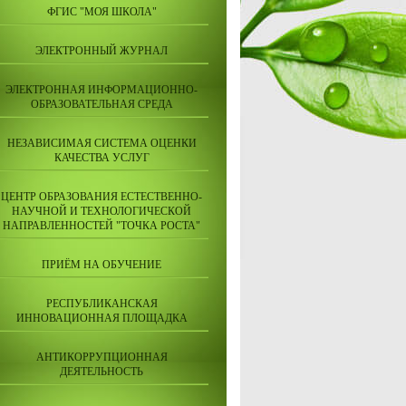
ФГИС "МОЯ ШКОЛА"
ЭЛЕКТРОННЫЙ ЖУРНАЛ
ЭЛЕКТРОННАЯ ИНФОРМАЦИОННО-
ОБРАЗОВАТЕЛЬНАЯ СРЕДА
НЕЗАВИСИМАЯ СИСТЕМА ОЦЕНКИ
КАЧЕСТВА УСЛУГ
ЦЕНТР ОБРАЗОВАНИЯ ЕСТЕСТВЕННО-
НАУЧНОЙ И ТЕХНОЛОГИЧЕСКОЙ
НАПРАВЛЕННОСТЕЙ "ТОЧКА РОСТА"
ПРИЁМ НА ОБУЧЕНИЕ
РЕСПУБЛИКАНСКАЯ
ИННОВАЦИОННАЯ ПЛОЩАДКА
АНТИКОРРУПЦИОННАЯ
ДЕЯТЕЛЬНОСТЬ