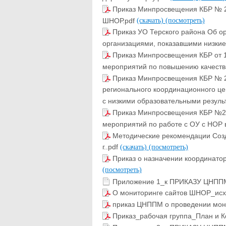
Приказ Минпросвещения КБР № 22
ШНОР.pdf
(скачать)
(посмотреть)
Приказ УО Терского района Об о
организациями, показавшими низкие
Приказ Минпросвещения КБР от 1
мероприятий по повышению качества
Приказ Минпросвещения КБР № 22
регионального координационного ц
с низкими образовательными резуль
Приказ Минпросвещения КБР №22-
мероприятий по работе с ОУ с НОР в
Методические рекомендации Соз
г..pdf
(скачать)
(посмотреть)
Приказ о назначении координато
(посмотреть)
Приложение 1_к ПРИКАЗУ ЦНПП
О мониторинге сайтов ШНОР_ис
приказ ЦНППМ о проведении мон
Приказ_рабочая группа_План и 