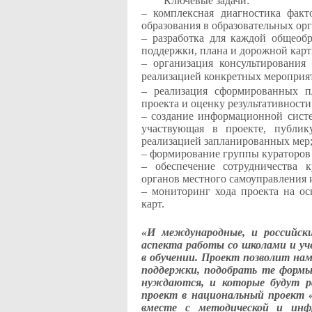
Ключевые задачи:
– комплексная диагностика факт
образования в образовательных ор
– разработка для каждой общеоб
поддержки, плана и дорожной карт
– организация консультирования
реализацией конкретных мероприят
–
реализация сформированных п
проекта и оценку результативност
– создание информационной систе
участвующая в проекте, публик
реализацией запланированных мер
– формирование группы кураторов
– обеспечение сотрудничества
органов местного самоуправления 
– мониторинг хода проекта на о
карт.
«И международные, и российск
аспекта работы со школами и у
в обучении. Проект позволит на
поддержки, подобрать те формы
нуждаются, и которые будут р
проект в национальный проект 
вместе с методической и ин