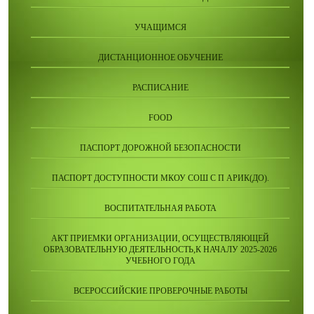
УЧАЩИМСЯ
ДИСТАНЦИОННОЕ ОБУЧЕНИЕ
РАСПИСАНИЕ
FOOD
ПАСПОРТ ДОРОЖНОЙ БЕЗОПАСНОСТИ
ПАСПОРТ ДОСТУПНОСТИ МКОУ СОШ С П АРИК(ДО).
ВОСПИТАТЕЛЬНАЯ РАБОТА
АКТ ПРИЕМКИ ОРГАНИЗАЦИИ, ОСУЩЕСТВЛЯЮЩЕЙ
ОБРАЗОВАТЕЛЬНУЮ ДЕЯТЕЛЬНОСТЬ,К НАЧАЛУ 2025-2026
УЧЕБНОГО ГОДА
ВСЕРОССИЙСКИЕ ПРОВЕРОЧНЫЕ РАБОТЫ