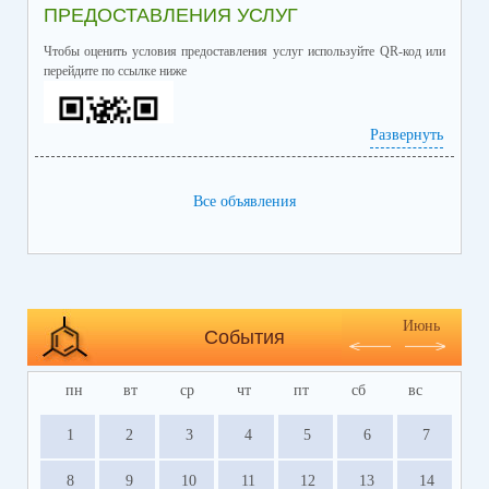
ПРЕДОСТАВЛЕНИЯ УСЛУГ
Чтобы оценить условия предоставления услуг используйте QR-код или
перейдите по ссылке ниже
Развернуть
Все объявления
https://bus.gov.ru/info-card/239298
Июнь
События
пн
вт
ср
чт
пт
сб
вс
1
2
3
4
5
6
7
8
9
10
11
12
13
14