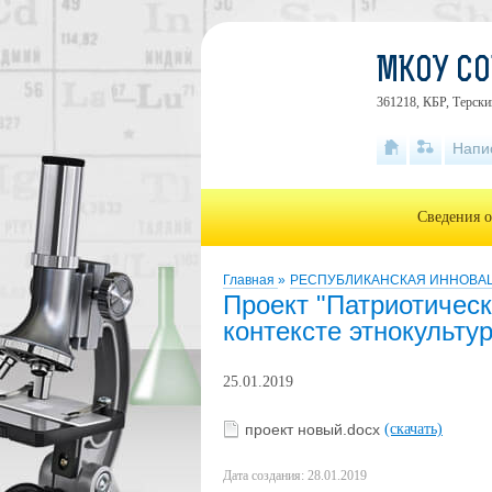
МКОУ СО
361218, КБР, Терски
Напи
Сведения о
Главная
»
РЕСПУБЛИКАНСКАЯ ИННОВА
Проект "Патриотичес
контексте этнокульту
25.01.2019
проект новый.docx
(скачать)
Дата создания: 28.01.2019