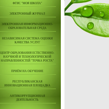
ФГИС "МОЯ ШКОЛА"
ЭЛЕКТРОННЫЙ ЖУРНАЛ
ЭЛЕКТРОННАЯ ИНФОРМАЦИОННО-
ОБРАЗОВАТЕЛЬНАЯ СРЕДА
НЕЗАВИСИМАЯ СИСТЕМА ОЦЕНКИ
КАЧЕСТВА УСЛУГ
ЦЕНТР ОБРАЗОВАНИЯ ЕСТЕСТВЕННО-
НАУЧНОЙ И ТЕХНОЛОГИЧЕСКОЙ
НАПРАВЛЕННОСТЕЙ "ТОЧКА РОСТА"
ПРИЁМ НА ОБУЧЕНИЕ
РЕСПУБЛИКАНСКАЯ
ИННОВАЦИОННАЯ ПЛОЩАДКА
АНТИКОРРУПЦИОННАЯ
ДЕЯТЕЛЬНОСТЬ