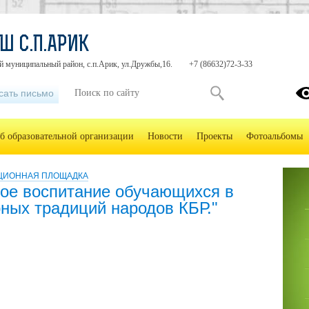
Ш С.П.АРИК
й муниципальный район, с.п.Арик, ул.Дружбы,16.
+7 (86632)72-3-33
сать письмо
б образовательной организации
Новости
Проекты
Фотоальбомы
ЦИОННАЯ ПЛОЩАДКА
кое воспитание обучающихся в
рных традиций народов КБР."