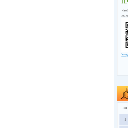
П
Что
испо
http
пн
1