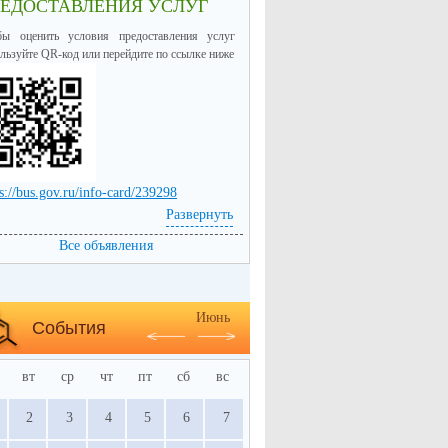
РЕДОСТАВЛЕНИЯ УСЛУГ
бы оценить условия предоставления услуг
льзуйте QR-код или перейдите по ссылке ниже
s://bus.gov.ru/info-card/239298
Развернуть
Все объявления
Июнь
События
вт
ср
чт
пт
сб
вс
2
3
4
5
6
7