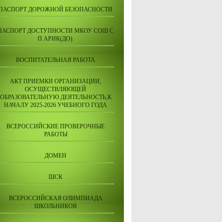
ПАСПОРТ ДОРОЖНОЙ БЕЗОПАСНОСТИ
ПАСПОРТ ДОСТУПНОСТИ МКОУ СОШ С
П АРИК(ДО).
ВОСПИТАТЕЛЬНАЯ РАБОТА
АКТ ПРИЕМКИ ОРГАНИЗАЦИИ,
ОСУЩЕСТВЛЯЮЩЕЙ
ОБРАЗОВАТЕЛЬНУЮ ДЕЯТЕЛЬНОСТЬ,К
НАЧАЛУ 2025-2026 УЧЕБНОГО ГОДА
ВСЕРОССИЙСКИЕ ПРОВЕРОЧНЫЕ
РАБОТЫ
ДОМЕН
ШСК
ВСЕРОССИЙСКАЯ ОЛИМПИАДА
ШКОЛЬНИКОВ