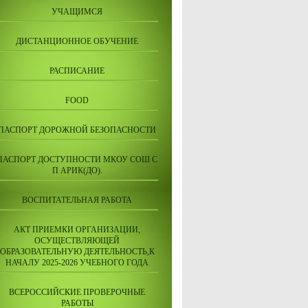
УЧАЩИМСЯ
ДИСТАНЦИОННОЕ ОБУЧЕНИЕ
РАСПИСАНИЕ
FOOD
ПАСПОРТ ДОРОЖНОЙ БЕЗОПАСНОСТИ
ПАСПОРТ ДОСТУПНОСТИ МКОУ СОШ С
П АРИК(ДО).
ВОСПИТАТЕЛЬНАЯ РАБОТА
АКТ ПРИЕМКИ ОРГАНИЗАЦИИ,
ОСУЩЕСТВЛЯЮЩЕЙ
ОБРАЗОВАТЕЛЬНУЮ ДЕЯТЕЛЬНОСТЬ,К
НАЧАЛУ 2025-2026 УЧЕБНОГО ГОДА
ВСЕРОССИЙСКИЕ ПРОВЕРОЧНЫЕ
РАБОТЫ