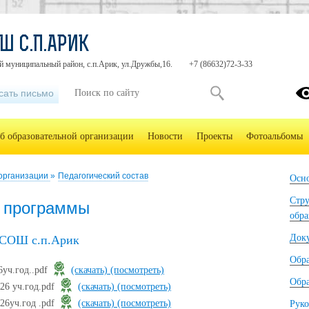
Ш С.П.АРИК
й муниципальный район, с.п.Арик, ул.Дружбы,16.
+7 (86632)72-3-33
сать письмо
б образовательной организации
Новости
Проекты
Фотоальбомы
 организации
»
Педагогический состав
Осно
Стру
е программы
обра
Док
 СОШ с.п.Арик
Обр
6уч.год..pdf
(скачать)
(посмотреть)
Обра
26 уч.год.pdf
(скачать)
(посмотреть)
26уч.год .pdf
(скачать)
(посмотреть)
Руко