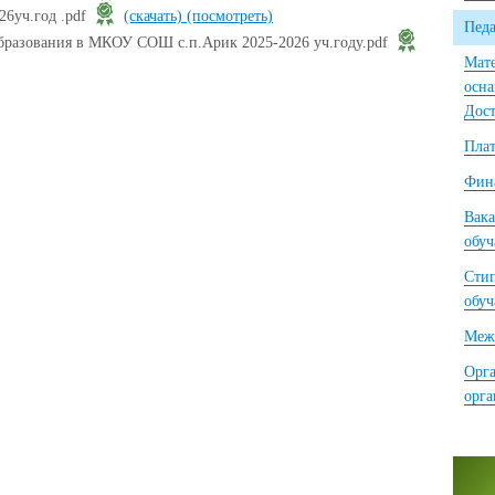
26уч.год .pdf
(скачать)
(посмотреть)
Педа
образования в МКОУ СОШ с.п.Арик 2025-2026 уч.году.pdf
Мате
осна
Дост
Плат
Фина
Вака
обу
Сти
обу
Межд
Орга
орг