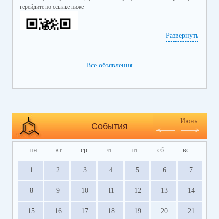
перейдите по ссылке ниже
Развернуть
Все объявления
https://bus.gov.ru/info-card/239298
Июнь
События
пн
вт
ср
чт
пт
сб
вс
1
2
3
4
5
6
7
8
9
10
11
12
13
14
15
16
17
18
19
20
21