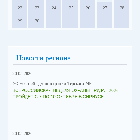
22
23
24
25
26
27
28
29
30
Новости региона
20.05.2026
09.
УО местной администрации Терского МР
УО 
ВСЕРОССИЙСКАЯ НЕДЕЛЯ ОХРАНЫ ТРУДА - 2026
«Б
ПРОЙДЕТ С 7 ПО 10 ОКТЯБРЯ В СИРИУСЕ
20.05.2026
06.